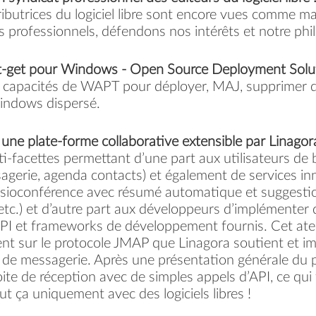
tributrices du logiciel libre sont encore vues comme m
 professionnels, défendons nos intérêts et notre phi
-get pour Windows - Open Source Deployment Soluti
 capacités de WAPT pour déployer, MAJ, supprimer de
indows dispersé.
ne plate-forme collaborative extensible par Linagor
i-facettes permettant d’une part aux utilisateurs de b
sagerie, agenda contacts) et également de services in
 visioconférence avec résumé automatique et suggesti
tc.) et d’autre part aux développeurs d’implémenter 
API et frameworks de développement fournis. Cet atelie
nt sur le protocole JMAP que Linagora soutient et im
r de messagerie. Après une présentation générale du
boite de réception avec de simples appels d’API, ce qui 
out ça uniquement avec des logiciels libres !