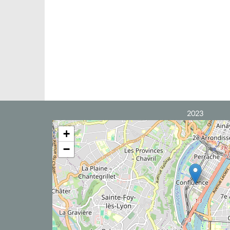
2023
+
−