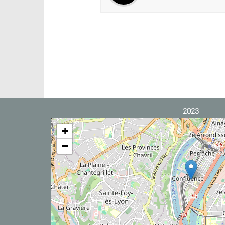
2023
+
−