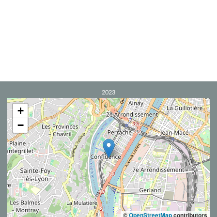
2023
+
−
©
OpenStreetMap
contributors