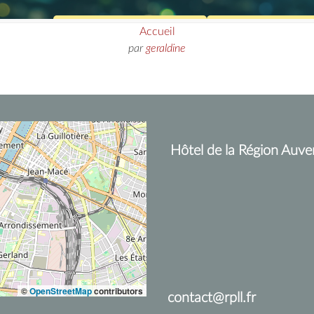
Accueil
par
geraldine
Hôtel de la Région Auve
©
OpenStreetMap
contributors
contact@rpll.fr