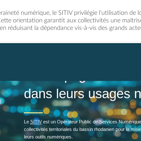
ineté numérique, le SITIV privilégie l’utilisation de lo
ette orientation garantit aux collectivités une maîtri
t en réduisant la dépendance vis-à-vis des grands acte