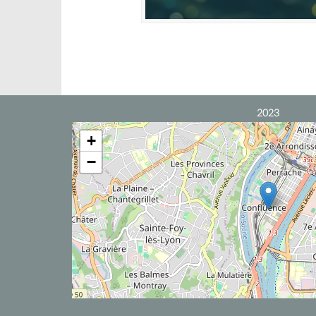
2023
+
−